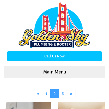
Call Us Now
Main Menu
«
1
2
3
»