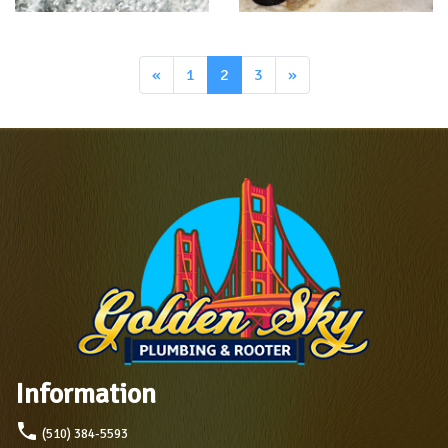
«
1
2
3
»
Information
local_phone
(510) 384-5593